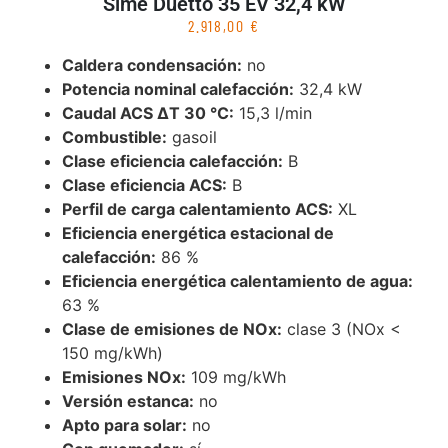
Sime Duetto 35 EV 32,4 kW
2.918,00
€
Caldera condensación:
no
Potencia nominal calefacción:
32,4 kW
Caudal ACS ΔT 30 °C:
15,3 l/min
Combustible:
gasoil
Clase eficiencia calefacción:
B
Clase eficiencia ACS:
B
Perfil de carga calentamiento ACS:
XL
Eficiencia energética estacional de
calefacción:
86 %
Eficiencia energética calentamiento de agua:
63 %
Clase de emisiones de NOx:
clase 3 (NOx <
150 mg/kWh)
Emisiones NOx:
109 mg/kWh
Versión estanca:
no
Apto para solar:
no