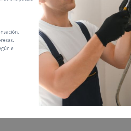
ensación.
resas.
egún el