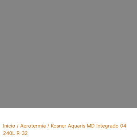
Inicio
/
Aerotermia
/ Kosner Aquaris MD Integrado 04
240L R-32