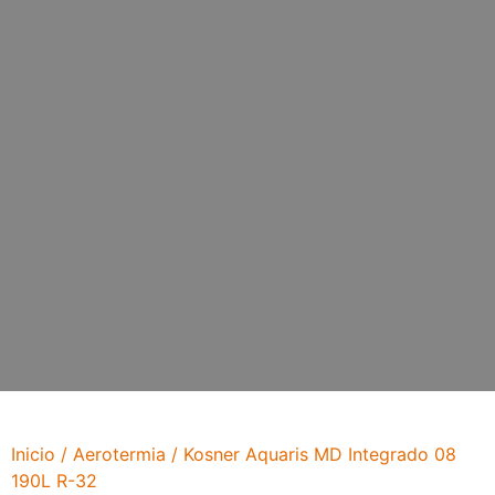
Inicio
/
Aerotermia
/ Kosner Aquaris MD Integrado 08
190L R-32